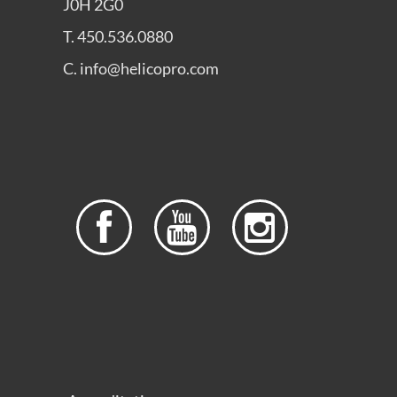
J0H 2G0
T. 450.536.0880
C. info@helicopro.com


