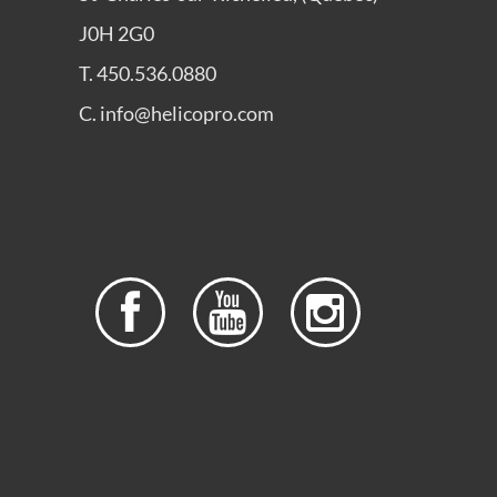
J0H 2G0
T. 450.536.0880
C. info@helicopro.com


