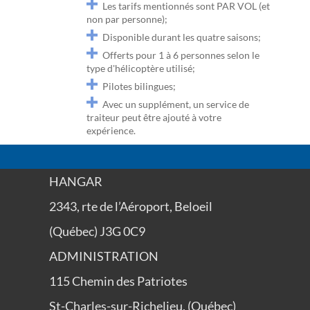
Les tarifs mentionnés sont PAR VOL (et
non par personne);
Disponible durant les quatre saisons;
Offerts pour 1 à 6 personnes selon le
type d'hélicoptère utilisé;
Pilotes bilingues;
Avec un supplément, un service de
traiteur peut être ajouté à votre
expérience.
HANGAR
2343, rte de l’Aéroport, Beloeil
(Québec) J3G 0C9
ADMINISTRATION
115 Chemin des Patriotes
St-Charles-sur-Richelieu, (Québec)