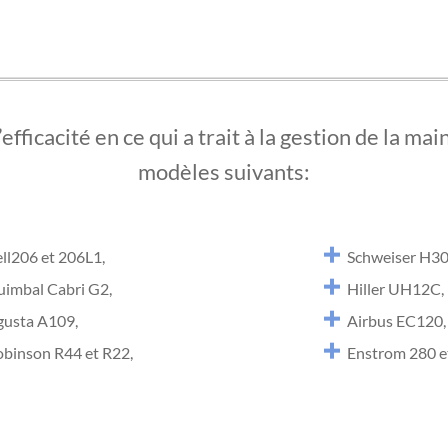
efficacité en ce qui a trait à la gestion de la ma
modèles suivants:
ll206 et 206L1,
Schweiser H3
uimbal Cabri G2,
Hiller UH12C,
gusta A109,
Airbus EC120,
binson R44 et R22,
Enstrom 280 e