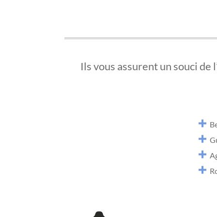
Ils vous assurent un souci de l’
Be
G
A
Ro